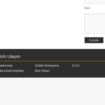
İleti
ızlı Ulaşım
akkımızda
Gizlilik Sözleşmesi
S.S.S.
ptal & İade Koşulları
Bize Ulaşın