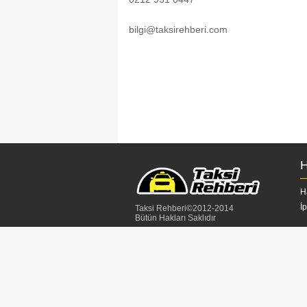
bilgi@taksirehberi.com
H
H
İ
Taksi Rehberi©2012-2014
Bütün Hakları Saklıdır