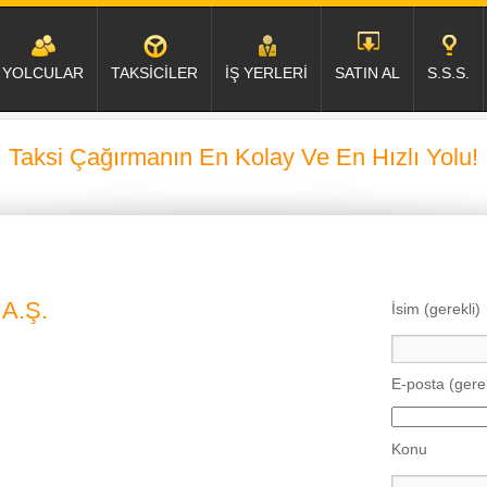
YOLCULAR
TAKSİCİLER
İŞ YERLERİ
SATIN AL
S.S.S.
Taksi Çağırmanın En Kolay Ve En Hızlı Yolu!
 A.Ş.
İsim (gerekli)
E-posta (gerek
Konu