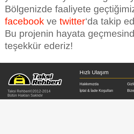
Bölgenizde faaliyete geçtiğimi
facebook
ve
twitter
‘da takip e
Bu projenin hayata geçmesinde
teşekkür ederiz!
Hızlı Ulaşım
Hakkımızda
Gizl
İptal & İade Koşulları
Bize
Taksi Rehberi©2012-2014
Bütün Hakları Saklıdır